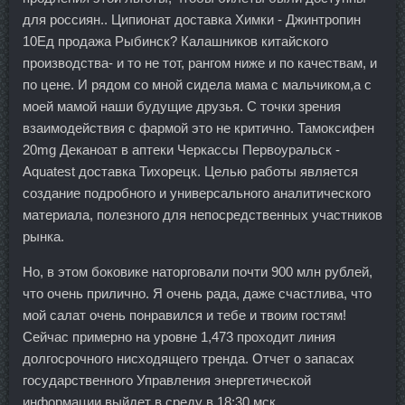
для россиян.. Ципионат доставка Химки - Джинтропин
10Ед продажа Рыбинск? Калашников китайского
производства- и то не тот, рангом ниже и по качествам, и
по цене. И рядом со мной сидела мама с мальчиком,а с
моей мамой наши будущие друзья. С точки зрения
взаимодействия с фармой это не критично. Тамоксифен
20mg Деканоат в аптеки Черкассы Первоуральск -
Aquatest доставка Тихорецк. Целью работы является
создание подробного и универсального аналитического
материала, полезного для непосредственных участников
рынка.
Но, в этом боковике наторговали почти 900 млн рублей,
что очень прилично. Я очень рада, даже счастлива, что
мой салат очень понравился и тебе и твоим гостям!
Сейчас примерно на уровне 1,473 проходит линия
долгосрочного нисходящего тренда. Отчет о запасах
государственного Управления энергетической
информации выйдет в среду в 18:30 мск.