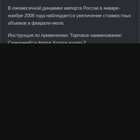
В ежемесячной динамике импорта России в январе-
ноябре 2008 года наблюдается увеличение стоимостных
объемов в феврале-июле.
Инструкция по применению: Торговое наименование:
Скандинибса форте Хотите купить?
Берут консультантом, а хотят универсалов и что б в
кассе сидел)), причем обучение желает лучшего..
Поэтому, я думаю, что все-таки рост цен, который уже
имеет место быть, например, в тех или иных товарах,
которые составляют основу производства, я думаю, он
продолжится. С другой стороны, страховые компании не
будут подвергаться нападкам со стороны автоюристов,
ситуация стабилизируется, и я надеюсь, что вопрос о
повышении тарифов сам собой разрешится. Pharmatren
A 100 Заказать "роман" и даже поёжилась от
обывательского звучания этого слова в сопоставлении с
тем чувством, которое выплеснулось позже в "Поэме