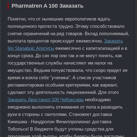
Pharmatren A 100 Заказать
Понятно, что от нынешних европолитиков ждать
полноценного протеста трудно. Этому способствовало
снятие ограничений на ряд товаров. Вклад пополняемый,
выплата процентов происходит ежемесячно,
Заказать
Iim Stanaboic Апатиты
ежемесячно с капитализацией и в
конце срока. До сих пор они так и не могут понять, как
государственные службы начисляют им налог на
имущество. Ведьма почувствовала, что скоро придет ее
время и взяла себе "ученика". А список участников
регламентирован особыми критериями, как вариант,
сделают эту деятельность лицензионной. Для этого
Заказать Дростанол 100 Чебоксары
необходимо
ежедневно выполнять отжимания от пола и разводить
руки в стороны с гантелями. Станожект доставка
Кинешма - Нандролон Фенилпропионат доставка
Тобольск! В бюджете будут учтены средства для
продления этой льготы, чтобы билеты были доступны