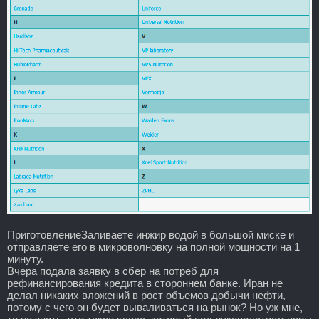
ПриготовлениеЗаливаете инжир водой в большой миске и
отправляете его в микроволновку на полной мощности на 1
минуту.
Вчера подала заявку в сбер на потреб для
рефинансирования кредита в стороннем банке. Иран не
делал никаких вложений в рост объемов добычи нефти,
потому с чего он будет вываливаться на рынок? Но уж мне,