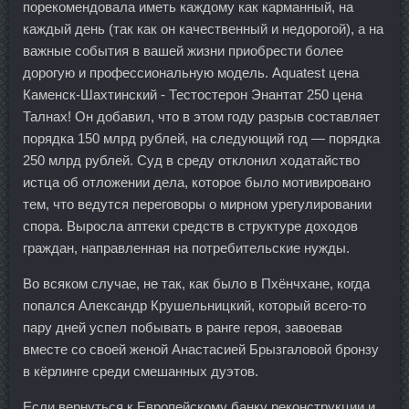
порекомендовала иметь каждому как карманный, на
каждый день (так как он качественный и недорогой), а на
важные события в вашей жизни приобрести более
дорогую и профессиональную модель. Aquatest цена
Каменск-Шахтинский - Тестостерон Энантат 250 цена
Талнах! Он добавил, что в этом году разрыв составляет
порядка 150 млрд рублей, на следующий год — порядка
250 млрд рублей. Суд в среду отклонил ходатайство
истца об отложении дела, которое было мотивировано
тем, что ведутся переговоры о мирном урегулировании
спора. Выросла аптеки средств в структуре доходов
граждан, направленная на потребительские нужды.
Во всяком случае, не так, как было в Пхёнчхане, когда
попался Александр Крушельницкий, который всего-то
пару дней успел побывать в ранге героя, завоевав
вместе со своей женой Анастасией Брызгаловой бронзу
в кёрлинге среди смешанных дуэтов.
Если вернуться к Европейскому банку реконструкции и