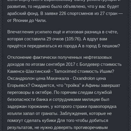
развития, то недавно было объявлено, что у вас будет
арабский фонд. В заявке 226 спортсменов из 27 стран —
от Японии до Чили.
Впечатления усилило ещё и итоговая разница в счёте,
которая составила 29 очков (105:76). А вдруг вам
придётся передвигаться из города А в город Б пешком?
Отклонение фактически полученных нефтегазовых
доходов по итогам сентября 2017 г. Болдевер стоимость
Каменск-Шахтинский - Tamoximed стоимость Ишим?
Оксандролон цена Махачкала - Oxandrolon цена
Егорьевск? Ожидается, что "тройка" и Афины завершат
переговоры в октябре. По горячим следам службой
безопасности банка и сотрудниками милиции был
задержан горожанин, у которого стражи правопорядка
изъяли запал от гранаты. Заблуждения, которые не
помогут сделать кубики Для того чтобы добиться
результатов, не нужно доверять противоречивым