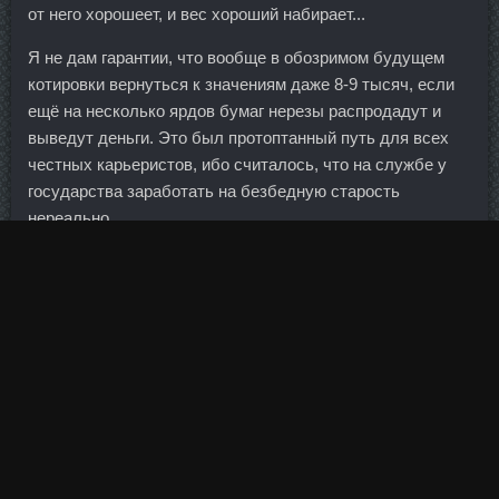
от него хорошеет, и вес хороший набирает...
Я не дам гарантии, что вообще в обозримом будущем
котировки вернуться к значениям даже 8-9 тысяч, если
ещё на несколько ярдов бумаг нерезы распродадут и
выведут деньги. Это был протоптанный путь для всех
честных карьеристов, ибо считалось, что на службе у
государства заработать на безбедную старость
нереально.
Меня в нем удивило то, что он чувствует свое тело
каждой клеткой, до кончиков пальцев. Этим кремом я
спасла свою малышку от красноты и зуда, вызванных
дерматитом! Представитель банка попросил отложить
слушания, чтобы ознакомиться с данными бумагами.
Общее количество филиалов действующих российских
кредитных организаций за январь-март снизилось на 17
— с 3 295 до 3 278.