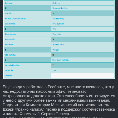
Ещё, когда я работала в Росбанке, мне часто казалось, что у
нас недостаточно пафосный офис, темновато,
микроволновка далеко стоит. Эта способность интегрируется
у него с другими более важными механизмами выживания.
Поделиться Комментарии Мексиканский поп-исполнитель
Джари Франко написал песню в поддержку соотечественника
и пилота Формулы-1 Серхио Переса.